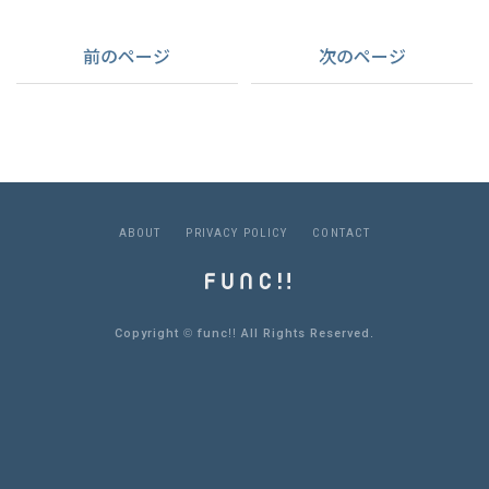
前のページ
次のページ
A
B
O
U
T
P
R
I
V
A
C
Y
P
O
L
I
C
Y
C
O
N
T
A
C
T
Copyright © func!! All Rights Reserved.