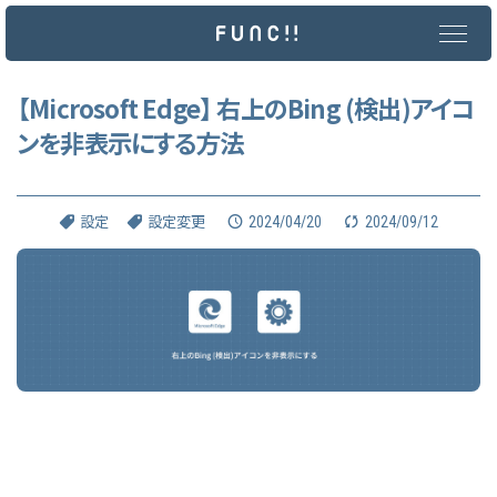
メ
イ
ン
コ
ン
【Microsoft Edge】 右上のBing (検出)アイコ
テ
ンを非表示にする方法
ン
ツ
へ
ス
キ
2024/04/20
2024/09/12
設定
設定変更
ッ
プ