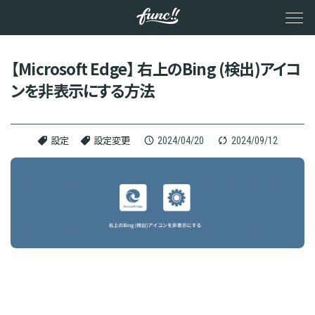
メ
イ
ン
コ
ン
【Microsoft Edge】 右上のBing (検出)アイコ
テ
ンを非表示にする方法
ン
ツ
へ
ス
キ
2024/04/20
2024/09/12
設定
設定変更
ッ
プ