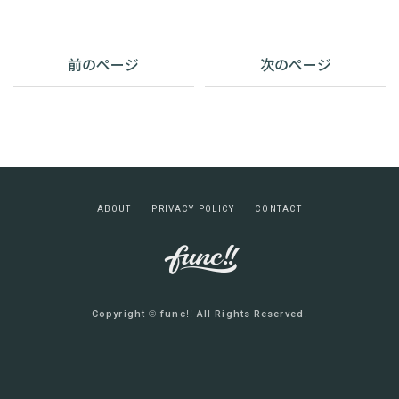
前のページ
次のページ
A
B
O
U
T
P
R
I
V
A
C
Y
P
O
L
I
C
Y
C
O
N
T
A
C
T
Copyright © func!! All Rights Reserved.