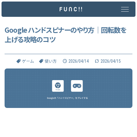
メ
イ
ン
コ
ン
Google ハンドスピナーのやり方｜回転数を
テ
上げる攻略のコツ
ン
ツ
へ
ス
キ
2026/04/14
2026/04/15
ゲーム
使い方
ッ
プ