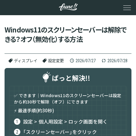
メ
イ
ン
コ
ン
Windows11のスクリーンセーバーは解除で
テ
きる？オフ（無効化）する方法
ン
ツ
へ
ス
キ
2026/07/27
2026/07/28
ディスプレイ
設定変更
ッ
プ
ぱっと解決!!
✅ できます｜Windows11のスクリーンセーバーは設定
から約30秒で解除（オフ）にできます
⚡ 最速手順(約30秒)
設定 > 個人用設定 > ロック画面を開く
「スクリーンセーバー」をクリック