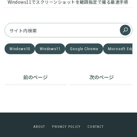
Windows11でスクリーンショットを範囲指定で撮る最速手順
Windows10
Windows11
Google Chrome
Microsoft Edge
前のページ
次のページ
A
B
O
U
T
P
R
I
V
A
C
Y
P
O
L
I
C
Y
C
O
N
T
A
C
T