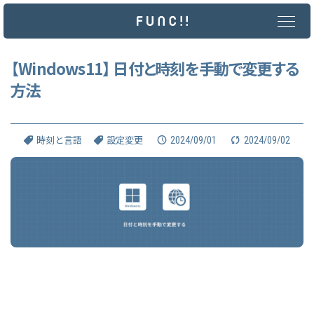
メ
イ
ン
コ
ン
【Windows11】 日付と時刻を手動で変更する
テ
方法
ン
ツ
へ
ス
キ
2024/09/01
2024/09/02
時刻と言語
設定変更
ッ
プ