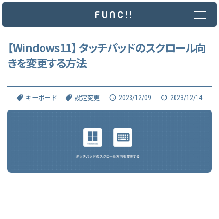
メ
イ
ン
コ
ン
【Windows11】 タッチパッドのスクロール向
テ
きを変更する方法
ン
ツ
へ
ス
キ
2023/12/09
2023/12/14
キーボード
設定変更
ッ
プ