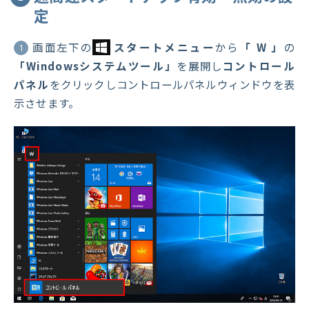
定
画面左下の
スタートメニュー
から
「 W 」
の
1
「Windowsシステムツール」
を展開し
コントロール
パネル
をクリックしコントロールパネルウィンドウを表
示させます。