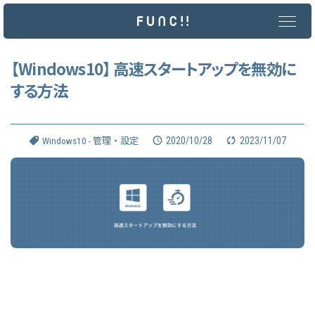
メ
イ
ン
コ
ン
【Windows10】 高速スタートアップを無効に
テ
する方法
ン
ツ
へ
ス
キ
2020/10/28
2023/11/07
Windows10 - 管理・設定
ッ
プ