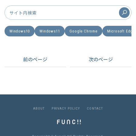
Windows10
Windows11
Google Chrome
Microsoft Edge
前のページ
次のページ
A
B
O
U
T
P
R
I
V
A
C
Y
P
O
L
I
C
Y
C
O
N
T
A
C
T