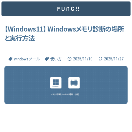
メ
イ
ン
コ
ン
【Windows11】 Windowsメモリ診断の場所
テ
と実行方法
ン
ツ
へ
ス
キ
2025/11/10
2025/11/27
Windowsツール
使い方
ッ
プ