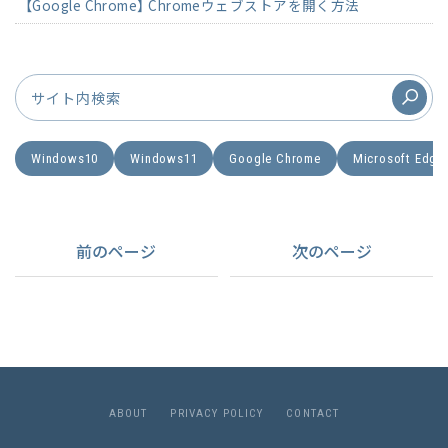
【Google Chrome】 Chromeウェブストアを開く方法
Windows10
Windows11
Google Chrome
Microsoft Edge
前のページ
次のページ
A
B
O
U
T
P
R
I
V
A
C
Y
P
O
L
I
C
Y
C
O
N
T
A
C
T