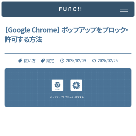
メ
イ
ン
コ
ン
【Google Chrome】 ポップアップをブロック・
テ
許可する方法
ン
ツ
へ
ス
キ
2025/02/09
2025/02/25
使い方
設定
ッ
プ