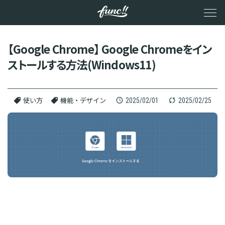
メ
イ
ン
コ
ン
【Google Chrome】 Google Chromeをイン
テ
ストールする方法(Windows11)
ン
ツ
へ
ス
キ
2025/02/01
2025/02/25
使い方
機能・デザイン
ッ
プ