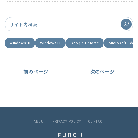
Windows10
Windows11
Google Chrome
Microsoft Edge
前のページ
次のページ
A
B
O
U
T
P
R
I
V
A
C
Y
P
O
L
I
C
Y
C
O
N
T
A
C
T