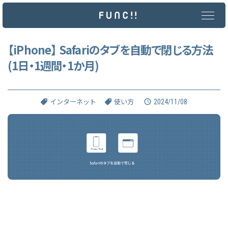
メ
イ
ン
コ
ン
【iPhone】 Safariのタブを自動で閉じる方法
テ
(1日・1週間・1か月)
ン
ツ
へ
ス
キ
2024/11/08
インターネット
使い方
ッ
プ