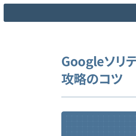
メ
イ
ン
コ
ン
テ
ン
ツ
へ
Googleソ
ス
0
キ
W
i
n
d
o
w
s
1
1
ッ
プ
攻略のコツ
o
m
e
M
i
c
r
o
s
o
f
t
E
a
d