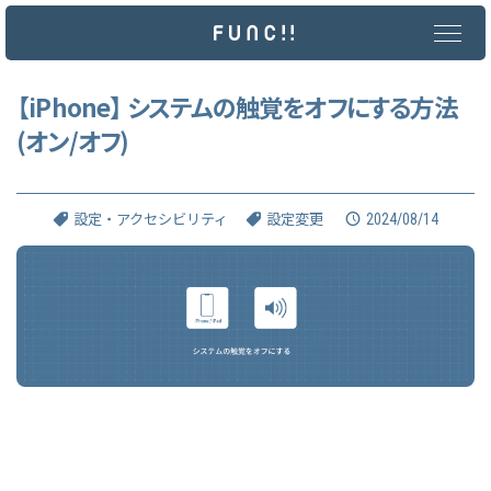
メ
イ
ン
コ
ン
【iPhone】 システムの触覚をオフにする方法
テ
(オン/オフ)
ン
ツ
へ
ス
キ
2024/08/14
設定・アクセシビリティ
設定変更
ッ
プ