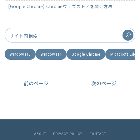
【Google Chrome】 Chromeウェブストアを開く方法
Windows10
Windows11
Google Chrome
Microsoft Edge
前のページ
次のページ
A
B
O
U
T
P
R
I
V
A
C
Y
P
O
L
I
C
Y
C
O
N
T
A
C
T