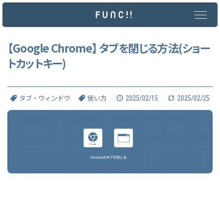
メ
イ
ン
コ
ン
【Google Chrome】 タブを閉じる方法(ショー
テ
トカットキー)
ン
ツ
へ
ス
キ
2025/02/15
2025/02/25
タブ・ウィンドウ
使い方
ッ
プ