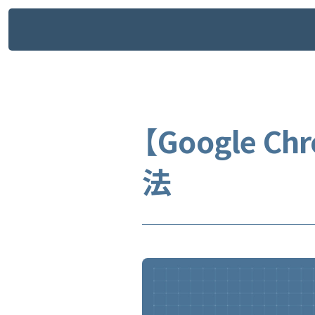
メ
イ
ン
コ
ン
テ
ン
ツ
へ
【Google 
ス
0
キ
W
i
n
d
o
w
s
1
1
ッ
プ
法
o
m
e
M
i
c
r
o
s
o
f
t
E
a
d