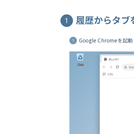
履歴からタブ
1
Google Chromeを
1