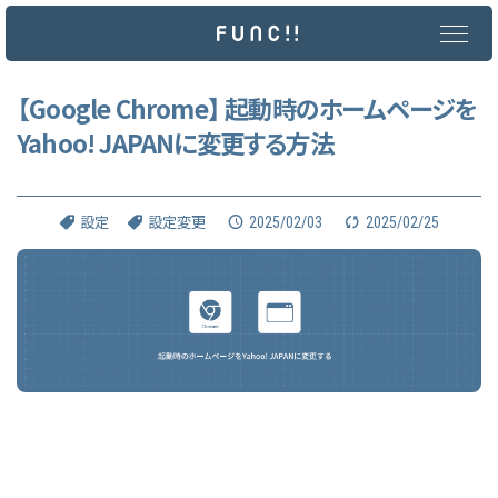
メ
イ
ン
コ
ン
【Google Chrome】 起動時のホームページを
テ
Yahoo! JAPANに変更する方法
ン
ツ
へ
ス
キ
2025/02/03
2025/02/25
設定
設定変更
ッ
プ