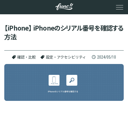
メ
イ
ン
コ
ン
【iPhone】 iPhoneのシリアル番号を確認する
テ
方法
ン
ツ
へ
ス
キ
2024/05/10
確認・比較
設定・アクセシビリティ
ッ
プ